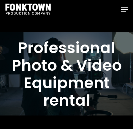
Skip
Men
to
Clos
main
Men
content
Professional
Photo & Video
Equipment
rental