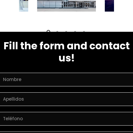
Estudios de grab
End-to-end vide
production
Video village
Fill the form and contact
us!