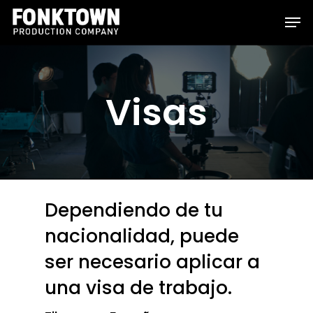
Skip
Men
to
Clos
main
Men
content
Visas
Dependiendo de tu
nacionalidad, puede
ser necesario aplicar a
una visa de trabajo.