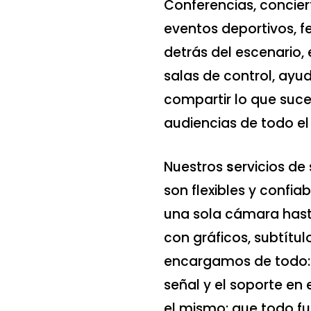
Conferencias, concier
eventos deportivos, f
detrás del escenario, 
salas de control, ayu
compartir lo que suc
audiencias de todo e
Nuestros
s
ervicios de
son flexibles y confia
una sola cámara has
con gráficos, subtítul
encargamos de todo: e
señal y el soporte en e
el mismo: que todo fun