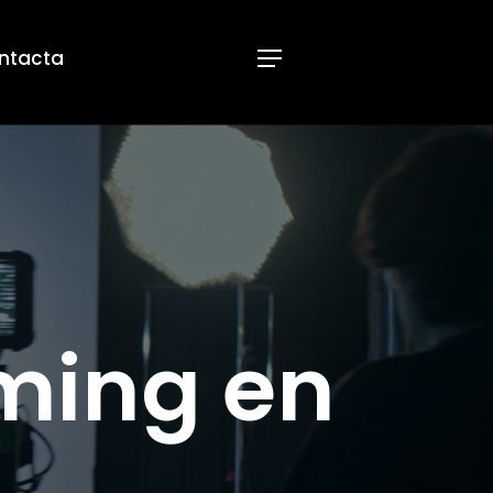
ntacta
Menu
aming en