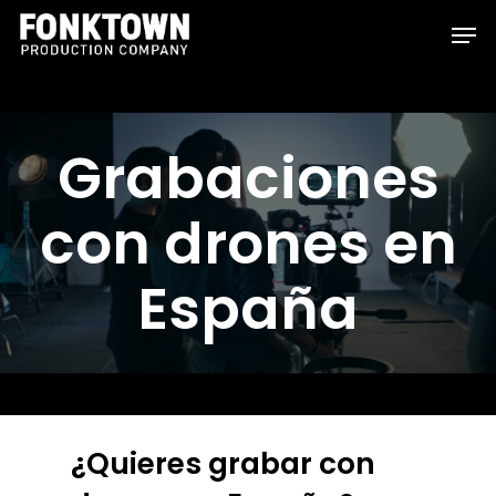
Skip
Men
to
Clos
main
Men
content
Grabaciones
con drones en
España
¿Quieres grabar con