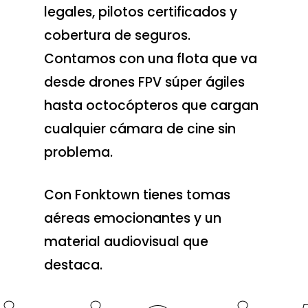
legales, pilotos certificados y
cobertura de seguros.
Contamos con una flota que va
desde drones FPV súper ágiles
hasta octocópteros que cargan
cualquier cámara de cine sin
problema.
Con Fonktown tienes tomas
aéreas emocionantes y un
Servicios de produc
material audiovisual que
Scouting de loca
Contratación de eq
destaca.
de rodaje
Servicios de fixin
Crew de cámara
Servicios de
Drone shooting