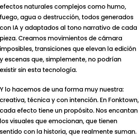
efectos naturales complejos como humo,
fuego, agua o destrucción, todos generados
con IA y adaptados al tono narrativo de cada
pieza. Creamos movimientos de cámara
imposibles, transiciones que elevan la edición
y escenas que, simplemente, no podrían
existir sin esta tecnología.
Y lo hacemos de una forma muy nuestra:
Servicios de produc
creativa, técnica y con intención. En Fonktown,
Scouting de loca
Contratación de eq
cada efecto tiene un propósito. Nos encantan
de rodaje
Servicios de fixin
los visuales que emocionan, que tienen
Crew de cámara
Servicios de
Drone shooting
postproducción
sentido con la historia, que realmente suman.
Fotógrafos en E
Virtual reality
Alquiler de equipos
Edición de video