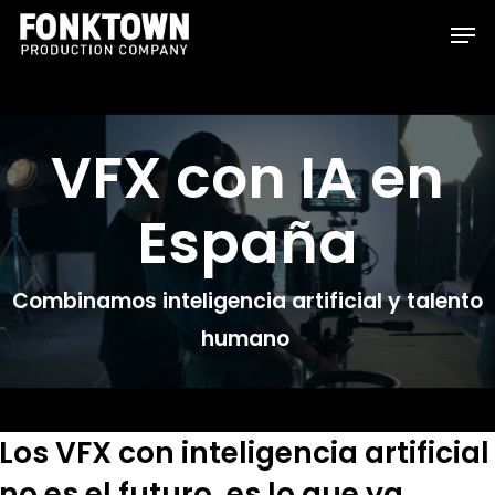
Skip
Men
to
Clos
main
Men
content
VFX con IA en
España
Combinamos inteligencia artificial y talento
humano
Los VFX con inteligencia artificial
no es el futuro, es lo que ya