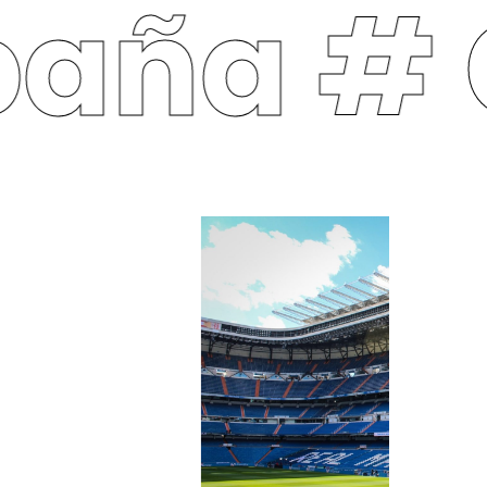
paña #