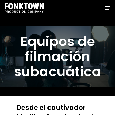
Skip
Men
to
Clos
main
Men
content
Equipos de
filmación
subacuática
Desde el cautivador