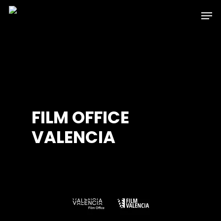
Skip
Men
to
main
content
FILM OFFICE
VALENCIA