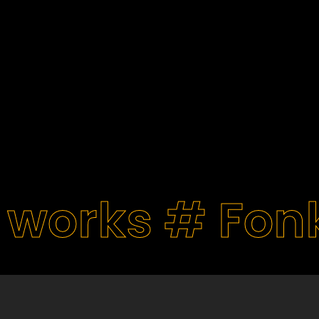
 works #
Fon