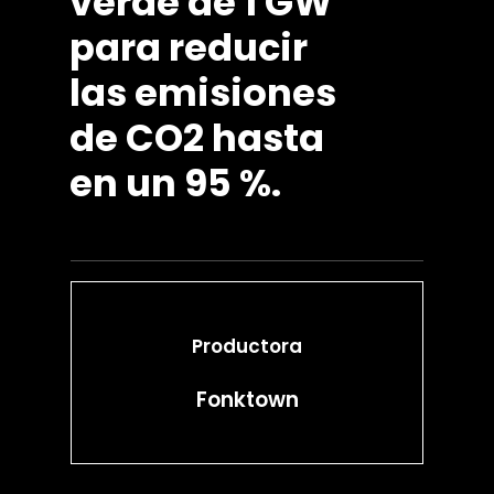
verde
de
1
GW
para
reducir
las
emisiones
de
CO2
hasta
en
un
95
%.
Productora
Fonktown