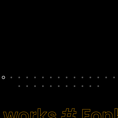
 works #
Fon