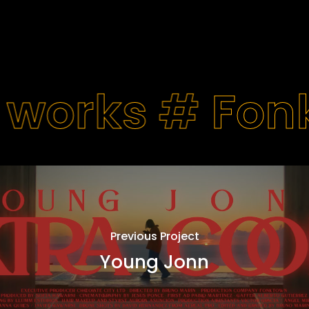
 works #
Fon
Previous Project
Young Jonn