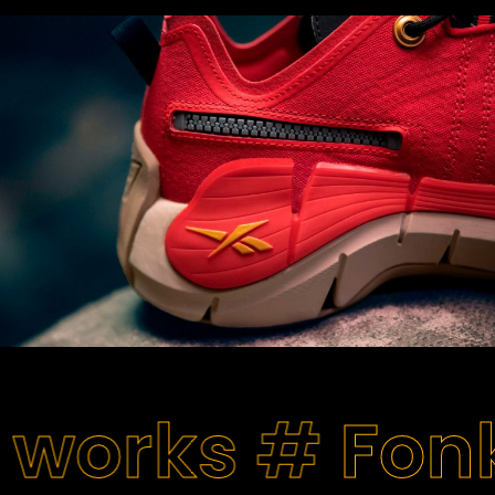
 works #
Fon