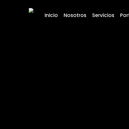
Skip
to
Inicio
Nosotros
Servicios
Por
main
content