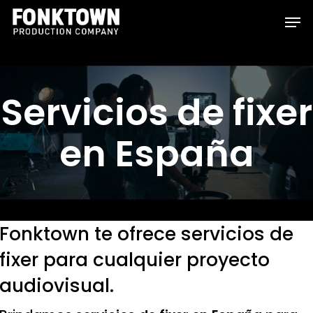
Skip
Men
to
Clos
main
Men
content
Servicios de fixer
en España
Fonktown te ofrece servicios de
fixer para cualquier proyecto
audiovisual.