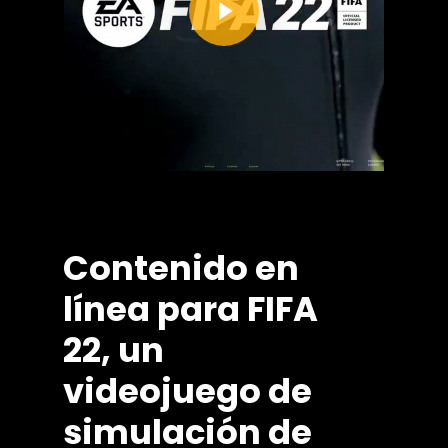
Contenido
en
línea
para
FIFA
22,
un
videojuego
de
simulación
de