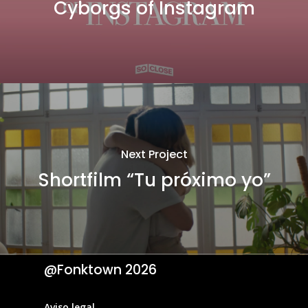
Cyborgs of Instagram
Next Project
Shortfilm “Tu próximo yo”
@Fonktown
2026
Aviso legal