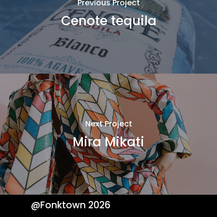
Previous Project
Cenote tequila
Next Project
Mira Mikati
@Fonktown
2026