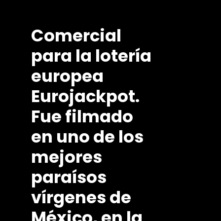
Comercial
para
la
lotería
europea
Eurojackpot.
Fue
filmado
en
uno
de
los
mejores
paraísos
vírgenes
de
México,
en
la