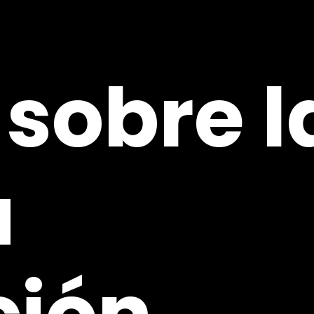
sobre
l
a