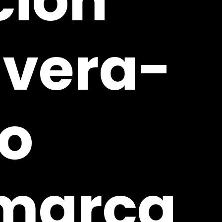
ción
vera-
o
marca