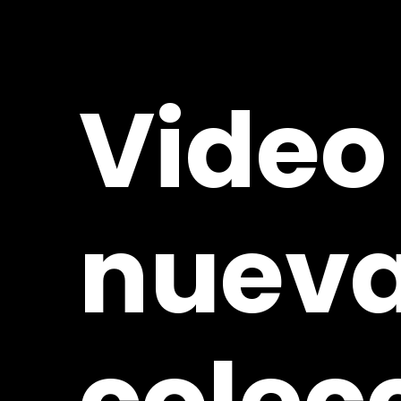
Video
nuev