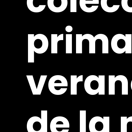
colec
prima
veran
de
la