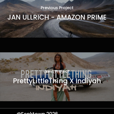
Previous Project
JAN ULLRICH - AMAZON PRIME
Next Project
PrettyLittleThing X Indiyah