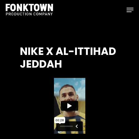
Skip
Men
to
Clos
main
Men
content
NIKE
X
AL-ITTIHAD
JEDDAH