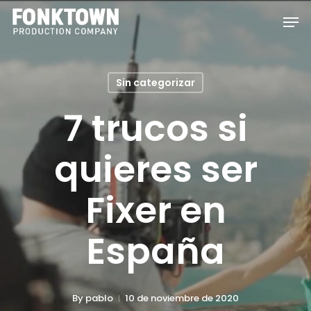
Skip
Men
to
Clos
main
Men
content
Sin categorizar
7 trucos si
quieres ser
Fixer en
España
By
pablo
10 de noviembre de 2020