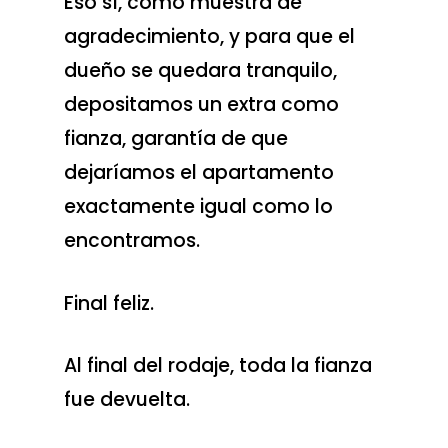
Eso sí, como muestra de
agradecimiento, y para que el
dueño se quedara tranquilo,
depositamos un extra como
fianza, garantía de que
dejaríamos el apartamento
exactamente igual como lo
encontramos.
Final feliz.
Servicios de produc
Scouting de loca
Contratación de eq
Al final del rodaje, toda la fianza
de rodaje
Servicios de fixin
fue devuelta.
Crew de cámara
Servicios de
Drone shooting
postproducción